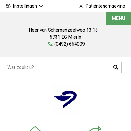
Instellingen
Patiëntenomgeving
Apotheek
MENU
Mierlo
bv
Heer van Scherpenzeelweg 13
13
5731 EG
Mierlo
Tel:
(0492) 664009
Hoofdmenu
Zoeke