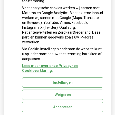
toestemming.
Schurft sinds corona geen vergeten ziekte meer: aantal
Voor analytische cookies werken wij samen met
uitbraken fors gestegen
Matomo en Google Analytics. Voor externe inhoud
Stoppen met afslankmedicijnen betekent zonder
werken wij samen met Google (Maps, Translate
leefstijlaanpassingen weer gewichtstoename
en Reviews), YouTube, Vimeo, Facebook,
Instagram, X (Twitter), Qualizorg,
Kookadvies drinkwater in provincie Utrecht vanwege
Patiëntenvertellen en ZorgkaartNederland. Deze
besmetting
partijen kunnen gegevens zoals uw IP-adres
Terugroepactie babyvoeding Nestlé: bacterie kan baby’s
verwerken.
ziek maken
Via Cookie-instellingen onderaan de website kunt
u op ieder moment uw toestemming intrekken of
aanpassen.
Lees meer over onze Privacy- en
Cookieverklaring.
Instellingen
Weigeren
Uw Zorg Online
|
Beheer
info@apotheekmierlo.nl
Accepteren
Privacy verklaring
|
Cookie-instellingen
|
Voorwaarden