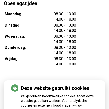
Openingstijden
tot
Maandag:
08.30
- 13.00
tot
14.00
- 18.00
tot
Dinsdag:
08.30
- 13.00
tot
14.00
- 18.00
tot
Woensdag:
08.30
- 13.00
tot
14.00
- 18.00
tot
Donderdag:
08.30
- 13.00
tot
14.00
- 18.00
tot
Vrijdag:
08.30
- 13.00
tot
14.00
- 18.00
Deze website gebruikt cookies
Nieuws
Wij gebruiken noodzakelijke cookies zodat deze
Sinds huisartsen afslankmedicijnen mogen voorschrijven,
website goed kan werken. Voor analytische
cookies en externe inhoud vragen wij uw
neemt gebruik toe