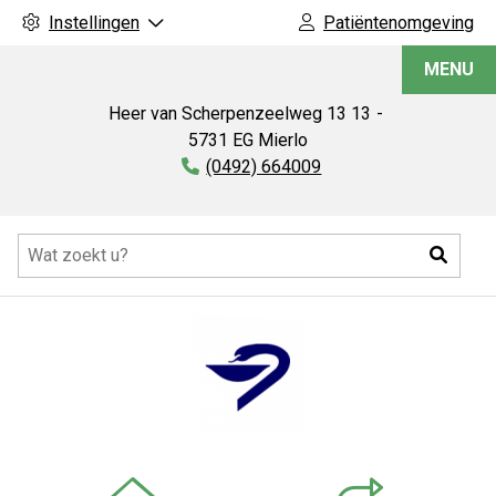
Instellingen
Patiëntenomgeving
Apotheek
MENU
Mierlo
bv
Heer van Scherpenzeelweg 13
13
5731 EG
Mierlo
Tel:
(0492) 664009
Hoofdmenu
Zoeke