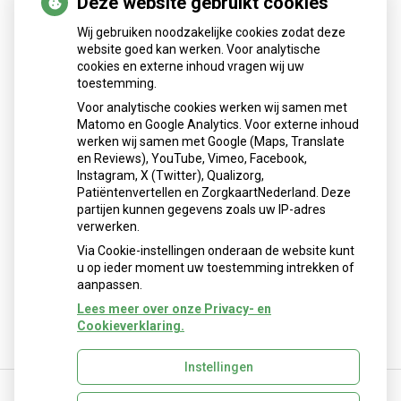
Deze website gebruikt cookies
Nieuws
Wij gebruiken noodzakelijke cookies zodat deze
Sinds huisartsen afslankmedicijnen mogen voorschrijven,
website goed kan werken. Voor analytische
cookies en externe inhoud vragen wij uw
neemt gebruik toe
toestemming.
Schurft sinds corona geen vergeten ziekte meer: aantal
Voor analytische cookies werken wij samen met
uitbraken fors gestegen
Matomo en Google Analytics. Voor externe inhoud
Stoppen met afslankmedicijnen betekent zonder
werken wij samen met Google (Maps, Translate
leefstijlaanpassingen weer gewichtstoename
en Reviews), YouTube, Vimeo, Facebook,
Instagram, X (Twitter), Qualizorg,
Kookadvies drinkwater in provincie Utrecht vanwege
Patiëntenvertellen en ZorgkaartNederland. Deze
besmetting
partijen kunnen gegevens zoals uw IP-adres
Terugroepactie babyvoeding Nestlé: bacterie kan baby’s
verwerken.
ziek maken
Via Cookie-instellingen onderaan de website kunt
u op ieder moment uw toestemming intrekken of
aanpassen.
Lees meer over onze Privacy- en
Cookieverklaring.
Instellingen