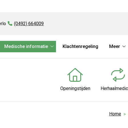
rlo
Tel:
(0492) 664009
Medische informatie
Klachtenregeling
Meer
rvices
Medische
M
bmenu
informatie
s
submenu
Openingstijden
Herhaalmedic
Home