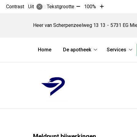
Tekst
Tekst
Contrast
Tekstgrootte
100%
Uit
verkleinen
vergroten
Apotheek
met
met
Mierlo
Heer van Scherpenzeelweg 13
13
5731 EG
Mie
10%
10%
bv
Hoofdmenu
Home
De apotheek
Services
De
Se
apotheek
su
submenu
Meldpunt bijwerkingen