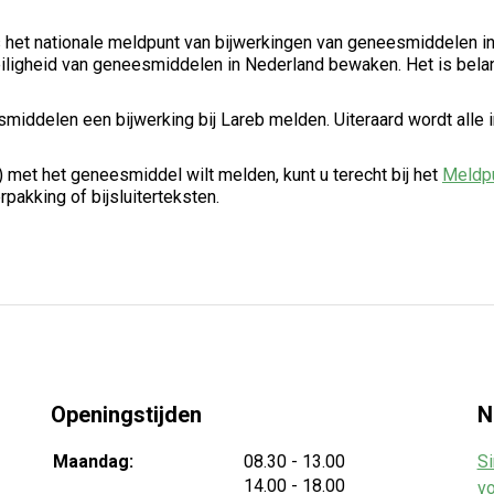
 het nationale meldpunt van bijwerkingen van geneesmiddelen i
iligheid van geneesmiddelen in Nederland bewaken. Het is belan
iddelen een bijwerking bij Lareb melden. Uiteraard wordt alle inf
 met het geneesmiddel wilt melden, kunt u terecht bij het
Meldpu
pakking of bijsluiterteksten.
Openingstijden
N
tot
Maandag:
08.30
- 13.00
Si
tot
14.00
- 18.00
vo